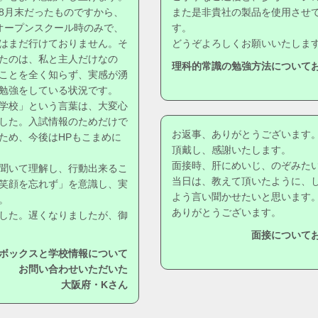
8月末だったものですから、
また是非貴社の製品を使用させ
オープンスクール時のみで、
す。
はまだ行けておりません。そ
どうぞよろしくお願いいたしま
たのは、私と主人だけなの
理科的常識の勉強方法について
ことを全く知らず、実感が湧
勉強をしている状況です。
学校」という言葉は、大変心
した。入試情報のためだけで
お返事、ありがとうございます
ため、今後はHPもこまめに
頂戴し、感謝いたします。
面接時、肝にめいじ、のぞみた
聞いて理解し、行動出来るこ
当日は、教えて頂いたように、
笑顔を忘れず」を意識し、実
よう言い聞かせたいと思います
。
ありがとうございます。
した。遅くなりましたが、御
面接について
ボックスと学校情報について
お問い合わせいただいた
大阪府・Kさん