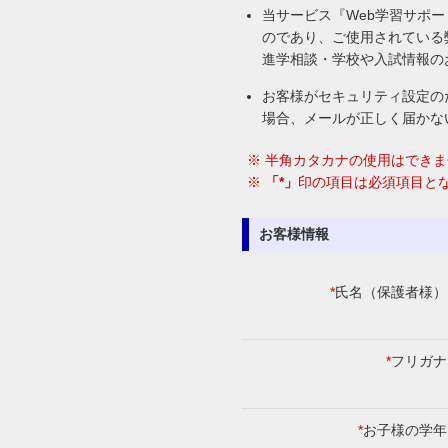
当サービス『Web学習サポ
のであり、ご使用されている
進学相談・学校や入試情報の
お客様がセキュリティ設定の
場合、メールが正しく届かない
※ 半角カタカナの使用はでき
※
「*」
印の項目は必須項目と
お客様情報
*
氏名（保護者様）
*
フリガナ
*
お子様の学年