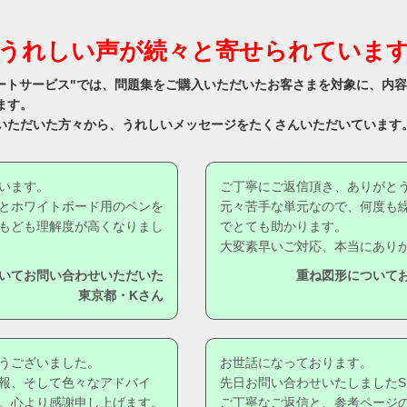
うれしい声が続々と寄せられていま
サポートサービス"では、問題集をご購入いただいたお客さまを対象に、内
ます。
いただいた方々から、うれしいメッセージをたくさんいただいています
います。
ご丁寧にご返信頂き、ありがと
とホワイトボード用のペンを
元々苦手な単元なので、何度も
もども理解度が高くなりまし
でとても助かります。
大変素早いご対応、本当にあり
いてお問い合わせいただいた
重ね図形について
東京都・Kさん
うございました。
お世話になっております。
報、そして色々なアドバイ
先日お問い合わせいたしましたS
。心より感謝申し上げます。
ご丁寧なご返信と、参考ページ