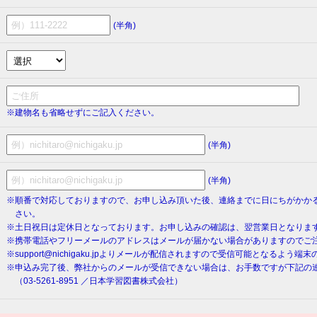
(半角)
※建物名も省略せずにご記入ください。
(半角)
(半角)
※順番で対応しておりますので、お申し込み頂いた後、連絡までに日にちがかか
さい。
※土日祝日は定休日となっております。お申し込みの確認は、翌営業日となりま
※携帯電話やフリーメールのアドレスはメールが届かない場合がありますのでご
※support@nichigaku.jpよりメールが配信されますので受信可能となるよう
※申込み完了後、弊社からのメールが受信できない場合は、お手数ですが下記の
（03-5261-8951 ／日本学習図書株式会社）