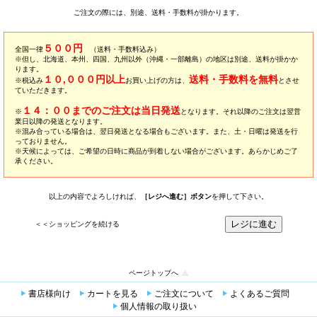
ご注文の際には、別途、送料・手数料が掛かります。
５００円
全国一律
（送料・手数料込み）
※但し、北海道、本州、四国、九州以外（沖縄・一部離島）の地区は別途、送料が掛かか
ります。
１０,０００円以上
送料・手数料を無料
※税込み
お買い上げの方は、
とさせ
ていただきます。
１４：００までのご注文は当日発送
※
となります。それ以降のご注文は翌営
業日以降の発送となります。
※混み合っている場合は、翌日発送となる場合もございます。また、土・日曜は発送を行
っておりません。
※天候によっては、ご希望の日時に商品が到着しない場合がございます。あらかじめご了
承ください。
以上の内容でよろしければ、
［レジへ進む］ボタン
を押して下さい。
＜＜ショッピングを続ける
ページトップへ
書店様向け
カートを見る
ご注文について
よくあるご質問
個人情報の取り扱い