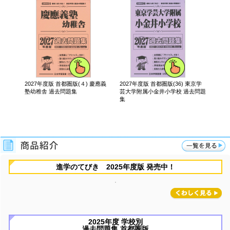
2027年度版 首都圏版(４) 慶應義
2027年度版 首都圏版(36) 東京学
202
塾幼稚舎 過去問題集
芸大学附属小金井小学校 過去問題
初等科
集
進学のてびき 2025年度版 発売中！
2025年度 学校別
過去問題集 首都圏版