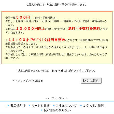
ご注文の際には、別途、送料・手数料が掛かります。
５００円
全国一律
（送料・手数料込み）
※但し、北海道、本州、四国、九州以外（沖縄・一部離島）の地区は別途、送料が掛かか
ります。
１０,０００円以上
送料・手数料を無料
※税込み
お買い上げの方は、
とさせ
ていただきます。
１４：００までのご注文は当日発送
※
となります。それ以降のご注文は翌営
業日以降の発送となります。
※混み合っている場合は、翌日発送となる場合もございます。また、土・日曜は発送を行
っておりません。
※天候によっては、ご希望の日時に商品が到着しない場合がございます。あらかじめご了
承ください。
以上の内容でよろしければ、
［レジへ進む］ボタン
を押して下さい。
＜＜ショッピングを続ける
ページトップへ
書店様向け
カートを見る
ご注文について
よくあるご質問
個人情報の取り扱い