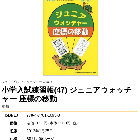
ジュニアウォッチャーシリーズ
(47)
小学入試練習帳(47) ジュニアウォッチ
ャー 座標の移動
図形
ISBN13
978-4-7761-1095-8
価格
定価
1,650円
(本体1,500円+税)
初版
2013年1月25日
仕様
B5判／60ページ