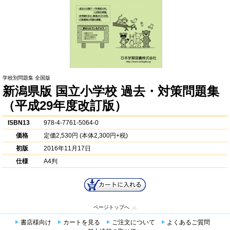
学校別問題集 全国版
新潟県版 国立小学校 過去・対策問題集
（平成29年度改訂版）
ISBN13
978-4-7761-5064-0
価格
定価
2,530円
(本体2,300円+税)
初版
2016年11月17日
仕様
A4判
ページトップへ
書店様向け
カートを見る
ご注文について
よくあるご質問