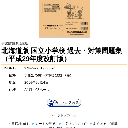
学校別問題集 全国版
北海道版 国立小学校 過去・対策問題集
（平成29年度改訂版）
ISBN13
978-4-7761-5065-7
価格
定価
2,750円
(本体2,500円+税)
初版
2016年9月14日
仕様
A4判／68ページ
ページトップへ
書店様向け
カートを見る
ご注文について
よくあるご質問