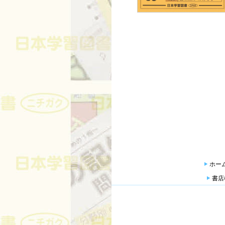
ホー
書店