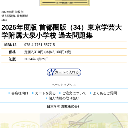
2025年度 学校別
過去問題集 首都圏版
(34)
2025年度版 首都圏版（34）東京学芸大
学附属大泉小学校 過去問題集
ISBN13
978-4-7761-5577-5
価格
定価
2,310円
(本体2,100円+税)
初版
2024年3月25日
ページトップへ
書店様向け
カートを見る
ご注文について
よくあるご質問
個人情報の取り扱い
日本学習図書株式会社