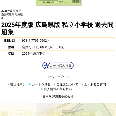
2025年度 学校別
過去問題集 地方版
(6)
2025年度版 広島県版 私立小学校 過去問
題集
ISBN13
978-4-7761-5602-4
価格
定価
2,860円
(本体2,600円+税)
初版
2024年10月下旬
ページトップへ
書店様向け
カートを見る
ご注文について
よくあるご質問
個人情報の取り扱い
日本学習図書株式会社