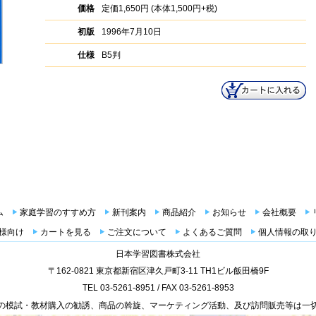
価格
定価
1,650円
(本体1,500円+税)
初版
1996年7月10日
仕様
B5判
ム
家庭学習のすすめ方
新刊案内
商品紹介
お知らせ
会社概要
様向け
カートを見る
ご注文について
よくあるご質問
個人情報の取
日本学習図書株式会社
〒162-0821 東京都新宿区津久戸町3-11 TH1ビル飯田橋9F
TEL 03-5261-8951 / FAX 03-5261-8953
の模試・教材購入の勧誘、商品の斡旋、マーケティング活動、及び訪問販売等は一