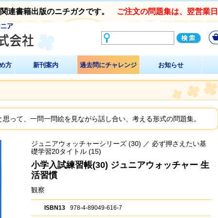
験関連書籍出版のニチガクです。
ご注文の問題集は、翌営業
め方
新刊案内
過去問にチャレンジ
お知らせ
と思って、一問一問絵を見ながら話し合い、考える形式の問題集。
ジュニアウォッチャーシリーズ
(30) ／
必ず押さえたい基
礎学習20タイトル
(15)
小学入試練習帳(30) ジュニアウォッチャー 生
活習慣
観察
ISBN13
978-4-89049-616-7