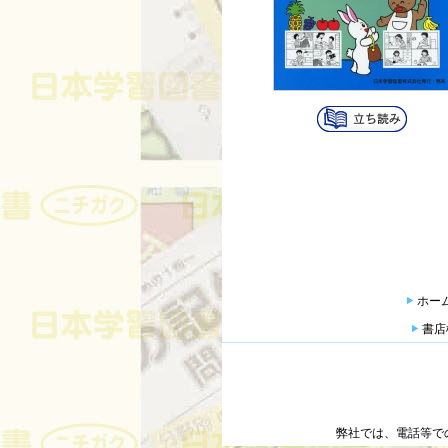
ホー
書店
弊社では、電話等で