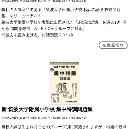
定価
2,750円
(本体2,500円+税)／幼児／ISBN978-4-7761-5138-8
弊社の人気商品である『筑波大学附属小学校 お話の記憶 攻略問題
集』をリニューアル！
筑波大学附属小学校で実際に出題された「お話の記憶」を過去10年分
から20問を厳選。A・B・C全グループに対応。
問題文を読み上げる、お話朗読ＣＤつき！
新 筑波大学附属小学校 集中特訓問題集
定価
2,750円
(本体2,500円+税)／幼児／ISBN978-4-7761-3077-2
当校入試は生まれ月ごとのグループ別に実施されますが、出題の観点