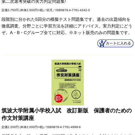
第二次選考突破の実力判定問題集!
定価
2,750円
(本体2,500円+税)／幼児／ISBN978-4-7761-4242-3
段階別に分かれた5回分の模擬テスト問題集です。過去の出題傾向を
徹底調査。分野ごとに学習方法を詳細にアドバイス。実力判定にどう
ぞ。A・B・Cグループ全てに対応。※ネット販売のみの問題集です。
筑波大学附属小学校入試 改訂新版 保護者のための
作文対策講座
定価
2,200円
(本体2,000円+税)／ISBN978-4-7761-4999-6