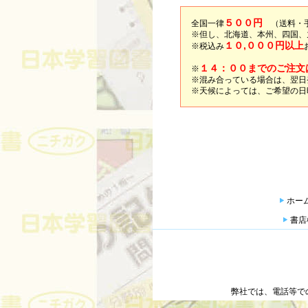
５００円
全国一律
（送料・手
※但し、北海道、本州、四国、
１０,０００円以上
※税込み
１４：００までのご注文
※
※混み合っている場合は、翌日
※天候によっては、ご希望の日
ホー
書店
弊社では、電話等で