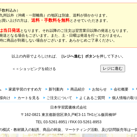
数料込み）
九州以外（沖縄・一部離島）の地区は別途、送料が掛かかります。
送料・手数料を無料
お買い上げの方は、
とさせていただきます。
は当日発送
となります。それ以降のご注文は翌営業日以降の発送となります。
発送となる場合もございます。また、土・日曜は発送を行っておりません。
時に商品が到着しない場合がございます。あらかじめご了承ください。
以上の内容でよろしければ、
［レジへ進む］ボタン
を押して下さい。
＜＜ショッピングを続ける
ム
家庭学習のすすめ方
新刊案内
商品紹介
お知らせ
会社概要
様向け
カートを見る
ご注文について
よくあるご質問
個人情報の取
日本学習図書株式会社
〒162-0821 東京都新宿区津久戸町3-11 TH1ビル飯田橋9F
TEL 03-5261-8951 / FAX 03-5261-8953
の模試・教材購入の勧誘、商品の斡旋、マーケティング活動、及び訪問販売等は一