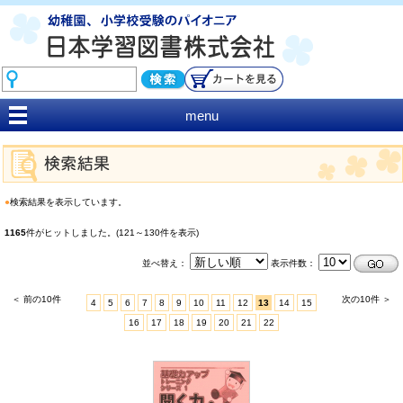
menu
●
検索結果を表示しています。
1165
件がヒットしました。(121～130件を表示)
並べ替え：
表示件数：
＜ 前の10件
次の10件 ＞
4
5
6
7
8
9
10
11
12
13
14
15
16
17
18
19
20
21
22