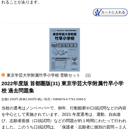
れることがあります。
東京学芸大学附属竹早小学校 受験セット
(1)
2022年度版 首都圏版(31) 東京学芸大学附属竹早小学
校 過去問題集
定価
2,200円
(本体2,000円+税)／幼児／ISBN978-4-7761-5366-5
当校の選考はノンペーパーで、例年、行動観察や口頭試問などの内容
を中心として実施されています。2021 年度選考は、運動、自由遊
び、志願者面接（口頭試問）などの問題が約１時間にわたって行われ
ました。このうち口頭試問は、「保護者・志願者に個別の質問→２人