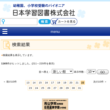
menu
●
検索結果を表示しています。
1165
件がヒットしました。(211～220件を表示)
並べ替え：
表示件数：
＜ 前の10件
次の10件 ＞
13
14
15
16
17
18
19
20
21
22
23
24
25
26
27
28
29
30
31