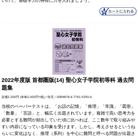
いので、基礎学力の伸長に力を入れましょう。
2022年度版 首都圏版(14) 聖心女子学院初等科 過去問
題集
定価
2,200円
(本体2,000円+税)／幼児／ISBN978-4-7761-5350-4
当校のペーパーテストは、「お話の記憶」「推理」「常識」「図形」
「数量」「言語」と、幅広く出題されています。複雑で高い思考力を
必要とする難問が頻出していた頃に比べれば、ここ数年で取り組みや
すい内容になっている印象を受けます。しかし、考えさせるというね
らいに変化はなく、推理（系列）を中心に難問と呼べる問題が出題さ