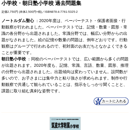
小学校・朝日塾小学校 過去問題集
定価
2,750円
(本体2,500円+税)／ISBN978-4-7761-5325-2
ノートルダム聖心
：2020年度は、ペーパーテスト・保護者面接・行
動観察が行われました。ペーパーテストでは、記憶・数量・図形・常
識の各分野から出題されました。常識分野では、幅広い分野からの出
題がなされました。絵の記憶や数量の問題は、例年どおりです。行動
観察はグループで行われるので、初対面のお友だちとなかよくできる
ことが重要です。
朝日塾小学校
：同校のペーパーテストでは、広い範囲から多くの問題
が出題されます。2020年度も、記憶、常識、言語、数量、図形、推理
の分野から出題されました。出題傾向は変わっていません。設問数が
多いので、お子さまには集中力と粘り強さが求められます。制作や行
動観察で共通して観られていることは、指示をしっかり聞くことと、
課題に取り組む真剣な姿勢です。