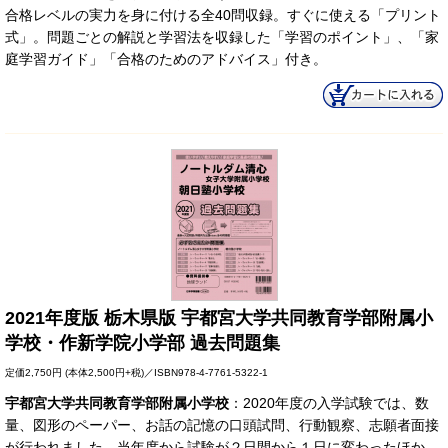
合格レベルの実力を身に付ける全40問収録。すぐに使える「プリント
式」。問題ごとの解説と学習法を収録した「学習のポイント」、「家
庭学習ガイド」「合格のためのアドバイス」付き。
2021年度版 栃木県版 宇都宮大学共同教育学部附属小
学校・作新学院小学部 過去問題集
定価
2,750円
(本体2,500円+税)／ISBN978-4-7761-5322-1
宇都宮大学共同教育学部附属小学校
：2020年度の入学試験では、数
量、図形のペーパー、お話の記憶の口頭試問、行動観察、志願者面接
が行われました。当年度から試験が２日間から１日に変わったほか、