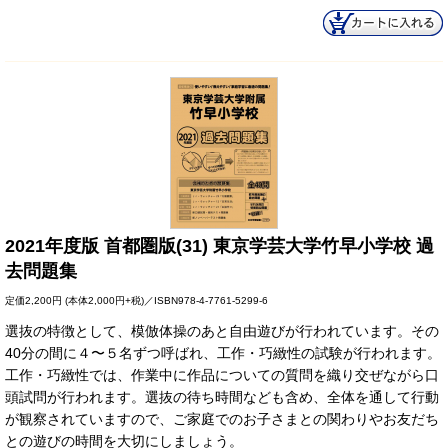
2021年度版 首都圏版(31) 東京学芸大学竹早小学校 過
去問題集
定価
2,200円
(本体2,000円+税)／ISBN978-4-7761-5299-6
選抜の特徴として、模倣体操のあと自由遊びが行われています。その
40分の間に４〜５名ずつ呼ばれ、工作・巧緻性の試験が行われます。
工作・巧緻性では、作業中に作品についての質問を織り交ぜながら口
頭試問が行われます。選抜の待ち時間なども含め、全体を通して行動
が観察されていますので、ご家庭でのお子さまとの関わりやお友だち
との遊びの時間を大切にしましょう。