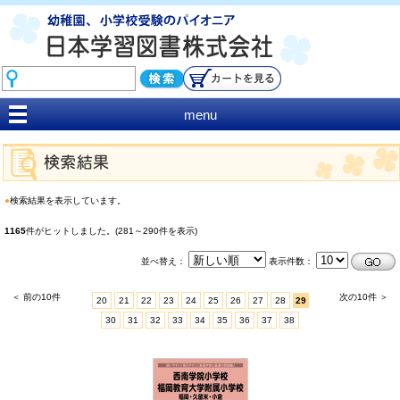
menu
●
検索結果を表示しています。
1165
件がヒットしました。(281～290件を表示)
並べ替え：
表示件数：
＜ 前の10件
次の10件 ＞
20
21
22
23
24
25
26
27
28
29
30
31
32
33
34
35
36
37
38